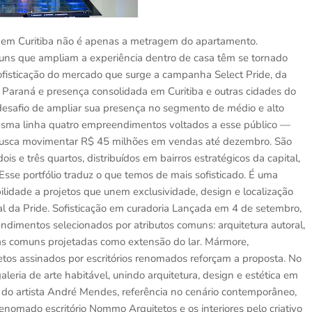
o em Curitiba não é apenas a metragem do apartamento.
uns que ampliam a experiência dentro de casa têm se tornado
sofisticação do mercado que surge a campanha Select Pride, da
 Paraná e presença consolidada em Curitiba e outras cidades do
 desafio de ampliar sua presença no segmento de médio e alto
mesma linha quatro empreendimentos voltados a esse público —
busca movimentar R$ 45 milhões em vendas até dezembro. São
 e três quartos, distribuídos em bairros estratégicos da capital,
Esse portfólio traduz o que temos de mais sofisticado. É uma
bilidade a projetos que unem exclusividade, design e localização
ial da Pride. Sofisticação em curadoria Lançada em 4 de setembro,
imentos selecionados por atributos comuns: arquitetura autoral,
s comuns projetadas como extensão do lar. Mármore,
etos assinados por escritórios renomados reforçam a proposta. No
leria de arte habitável, unindo arquitetura, design e estética em
a do artista André Mendes, referência no cenário contemporâneo,
enomado escritório Nommo Arquitetos e os interiores pelo criativo