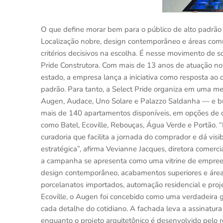
O que define morar bem para o público de alto padrã
Localização nobre, design contemporâneo e áreas com
critérios decisivos na escolha. É nesse movimento de 
Pride Construtora. Com mais de 13 anos de atuação no
estado, a empresa lança a iniciativa como resposta ao
padrão. Para tanto, a Select Pride organiza em uma 
Augen, Audace, Uno Solare e Palazzo Saldanha — e 
mais de 140 apartamentos disponíveis, em opções de dois
como Batel, Ecoville, Rebouças, Água Verde e Portão. “
curadoria que facilita a jornada do comprador e dá visi
estratégica”, afirma Vevianne Jacques, diretora comerc
a campanha se apresenta como uma vitrine de empreend
design contemporâneo, acabamentos superiores e área
porcelanatos importados, automação residencial e proj
Ecoville, o Augen foi concebido como uma verdadeira ga
cada detalhe do cotidiano. A fachada leva a assinatur
enquanto o projeto arquitetônico é desenvolvido pelo r