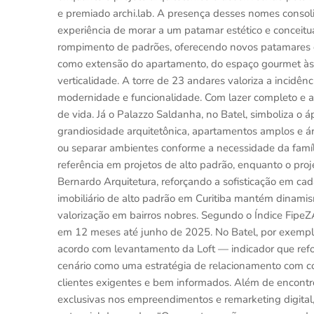
e premiado archi.lab. A presença desses nomes consol
experiência de morar a um patamar estético e conceitu
rompimento de padrões, oferecendo novos patamares d
como extensão do apartamento, do espaço gourmet às á
verticalidade. A torre de 23 andares valoriza a incidênc
modernidade e funcionalidade. Com lazer completo e a
de vida. Já o Palazzo Saldanha, no Batel, simboliza o
grandiosidade arquitetônica, apartamentos amplos e ár
ou separar ambientes conforme a necessidade da família
referência em projetos de alto padrão, enquanto o proj
Bernardo Arquitetura, reforçando a sofisticação em cad
imobiliário de alto padrão em Curitiba mantém dinami
valorização em bairros nobres. Segundo o Índice Fip
em 12 meses até junho de 2025. No Batel, por exemplo
acordo com levantamento da Loft — indicador que reforç
cenário como uma estratégia de relacionamento com cor
clientes exigentes e bem informados. Além de encontros
exclusivas nos empreendimentos e remarketing digital