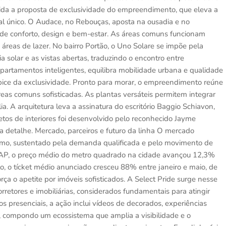
ida a proposta de exclusividade do empreendimento, que eleva a
al único. O Audace, no Rebouças, aposta na ousadia e no
e conforto, design e bem-estar. As áreas comuns funcionam
reas de lazer. No bairro Portão, o Uno Solare se impõe pela
ia solar e as vistas abertas, traduzindo o encontro entre
partamentos inteligentes, equilibra mobilidade urbana e qualidade
 ápice da exclusividade. Pronto para morar, o empreendimento reúne
eas comuns sofisticadas. As plantas versáteis permitem integrar
. A arquitetura leva a assinatura do escritório Baggio Schiavon,
etos de interiores foi desenvolvido pelo reconhecido Jayme
a detalhe. Mercado, parceiros e futuro da linha O mercado
smo, sustentado pela demanda qualificada e pelo movimento de
eZAP, o preço médio do metro quadrado na cidade avançou 12,3%
, o tícket médio anunciado cresceu 88% entre janeiro e maio, de
a o apetite por imóveis sofisticados. A Select Pride surge nesse
retores e imobiliárias, considerados fundamentais para atingir
 presenciais, a ação inclui vídeos de decorados, experiências
, compondo um ecossistema que amplia a visibilidade e o