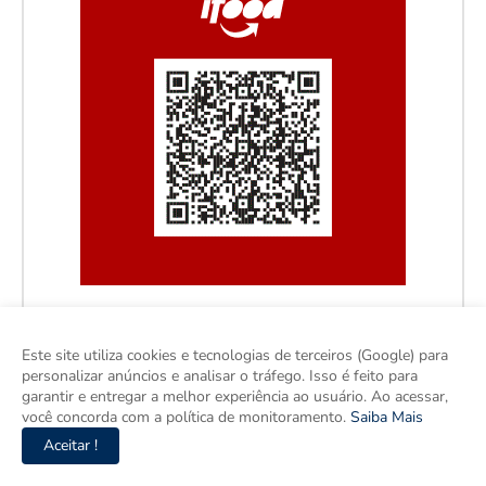
Este site utiliza cookies e tecnologias de terceiros (Google) para
personalizar anúncios e analisar o tráfego. Isso é feito para
garantir e entregar a melhor experiência ao usuário. Ao acessar,
você concorda com a política de monitoramento.
Saiba Mais
Aceitar !