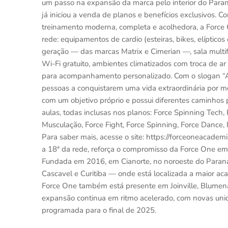
um passo na expansão da marca pelo interior do Para
já iniciou a venda de planos e benefícios exclusivos.
treinamento moderna, completa e acolhedora, a Force
rede: equipamentos de cardio (esteiras, bikes, elíptic
geração — das marcas Matrix e Cimerian —, sala multifu
Wi-Fi gratuito, ambientes climatizados com troca de ar 
para acompanhamento personalizado. Com o slogan “A a
pessoas a conquistarem uma vida extraordinária por mei
com um objetivo próprio e possui diferentes caminhos 
aulas, todas inclusas nos planos: Force Spinning Tech,
Musculação, Force Fight, Force Spinning, Force Dance,
Para saber mais, acesse o site: https://forceoneacade
a 18ª da rede, reforça o compromisso da Force One em
Fundada em 2016, em Cianorte, no noroeste do Paraná
Cascavel e Curitiba — onde está localizada a maior ac
Force One também está presente em Joinville, Blumenau
expansão continua em ritmo acelerado, com novas unida
programada para o final de 2025.