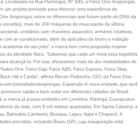
ná. Localizada na Rua Flamingos, N° 945, a Force One Arapongas
 Com um projeto pensado para oferecer uma experiência de
 One Arapongas reúne os diferenciais que fazem parte do DNA da
os e escadas), mais de 200 máquinas de musculação de última
ncional, vestiários com chuveiros aquecidos, armários rotativos,
e com ar-condicionado, além de aplicativo de treino e nutrição
cademia do seu jeito”, a marca tem como propósito inspirar
o da atividade física. “Sabemos que cada um inicia essa trajetória
para alcançá-lo. Por isso, oferecemos mais de dez modalidades de
 Pilates One, Force Gap, Force ABS, Force Express, Force Step,
 Black Hiit e Cardio”, afirma Renan Pedroche, CEO da Force One.
mia.com.br/unidades/arapongas. Expansão A nova unidade, que será
 promover saúde e bem-estar em diferentes cidades do Brasil.
, a marca já possui unidades em Londrina, Maringá, Guarapuava,
ademia da rede, com 5 mil metros quadrados. Em Santa Catarina, a
, Balneário Camboriú, Brusque, Lages, Itajaí e Chapecó. A
des previstas, incluindo Bauru (SP), cuja inauguração está