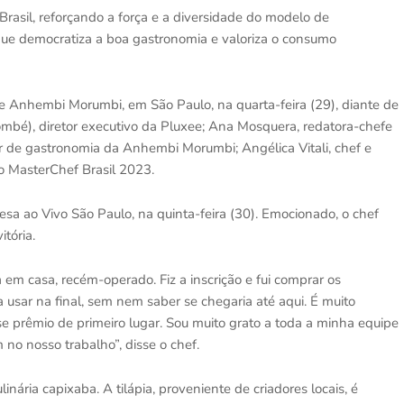
Brasil, reforçando a força e a diversidade do modelo de
o que democratiza a boa gastronomia e valoriza o consumo
de Anhembi Morumbi, em São Paulo, na quarta-feira (29), diante de
ombé), diretor executivo da Pluxee; Ana Mosquera, redatora-chefe
r de gastronomia da Anhembi Morumbi; Angélica Vitali, chef e
o MasterChef Brasil 2023.
sa ao Vivo São Paulo, na quinta-feira (30). Emocionado, o chef
tória.
 em casa, recém-operado. Fiz a inscrição e fui comprar os
a usar na final, sem nem saber se chegaria até aqui. É muito
sse prêmio de primeiro lugar. Sou muito grato a toda a minha equipe
 no nosso trabalho”, disse o chef.
ária capixaba. A tilápia, proveniente de criadores locais, é