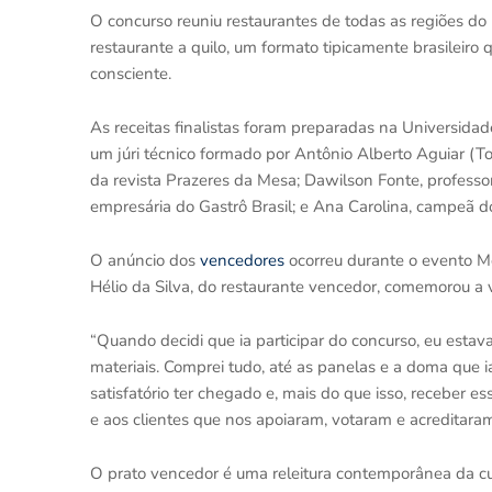
O concurso reuniu restaurantes de todas as regiões do 
restaurante a quilo, um formato tipicamente brasileir
consciente.
As receitas finalistas foram preparadas na Universida
um júri técnico formado por Antônio Alberto Aguiar (T
da revista Prazeres da Mesa; Dawilson Fonte, professo
empresária do Gastrô Brasil; e Ana Carolina, campeã d
O anúncio dos
vencedores
ocorreu durante o evento Me
Hélio da Silva, do restaurante vencedor, comemorou a vi
“Quando decidi que ia participar do concurso, eu estava
materiais. Comprei tudo, até as panelas e a doma que i
satisfatório ter chegado e, mais do que isso, receber e
e aos clientes que nos apoiaram, votaram e acreditaram
O prato vencedor é uma releitura contemporânea da culin