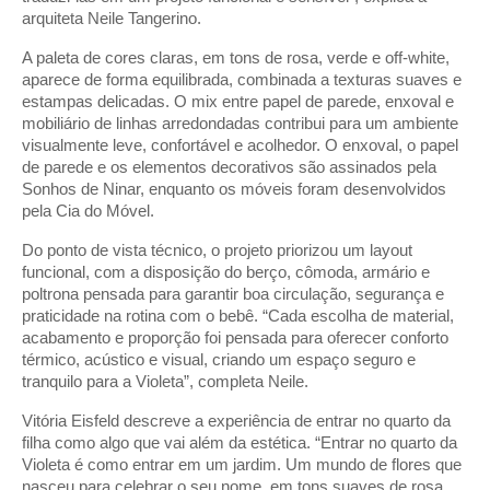
arquiteta Neile Tangerino.
A paleta de cores claras, em tons de rosa, verde e off-white,
aparece de forma equilibrada, combinada a texturas suaves e
estampas delicadas. O mix entre papel de parede, enxoval e
mobiliário de linhas arredondadas contribui para um ambiente
visualmente leve, confortável e acolhedor. O enxoval, o papel
de parede e os elementos decorativos são assinados pela
Sonhos de Ninar, enquanto os móveis foram desenvolvidos
pela Cia do Móvel.
Do ponto de vista técnico, o projeto priorizou um layout
funcional, com a disposição do berço, cômoda, armário e
poltrona pensada para garantir boa circulação, segurança e
praticidade na rotina com o bebê. “Cada escolha de material,
acabamento e proporção foi pensada para oferecer conforto
térmico, acústico e visual, criando um espaço seguro e
tranquilo para a Violeta”, completa Neile.
Vitória Eisfeld descreve a experiência de entrar no quarto da
filha como algo que vai além da estética. “Entrar no quarto da
Violeta é como entrar em um jardim. Um mundo de flores que
nasceu para celebrar o seu nome, em tons suaves de rosa,