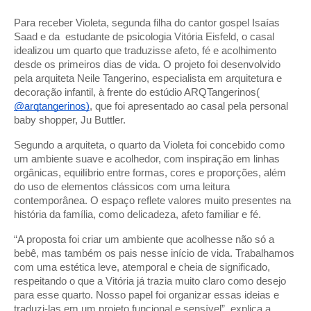
Para receber Violeta, segunda filha do cantor gospel Isaías
Saad e da estudante de psicologia Vitória Eisfeld, o casal
idealizou um quarto que traduzisse afeto, fé e acolhimento
desde os primeiros dias de vida. O projeto foi desenvolvido
pela arquiteta Neile Tangerino, especialista em arquitetura e
decoração infantil, à frente do estúdio ARQTangerinos(
@arqtangerinos)
, que foi apresentado ao casal pela personal
baby shopper, Ju Buttler.
Segundo a arquiteta, o quarto da Violeta foi concebido como
um ambiente suave e acolhedor, com inspiração em linhas
orgânicas, equilíbrio entre formas, cores e proporções, além
do uso de elementos clássicos com uma leitura
contemporânea. O espaço reflete valores muito presentes na
história da família, como delicadeza, afeto familiar e fé.
“A proposta foi criar um ambiente que acolhesse não só a
bebê, mas também os pais nesse início de vida. Trabalhamos
com uma estética leve, atemporal e cheia de significado,
respeitando o que a Vitória já trazia muito claro como desejo
para esse quarto. Nosso papel foi organizar essas ideias e
traduzi-las em um projeto funcional e sensível”, explica a