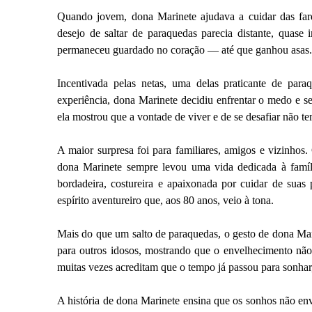
Quando jovem, dona Marinete ajudava a cuidar das fard
desejo de saltar de paraquedas parecia distante, quas
permaneceu guardado no coração — até que ganhou asas.
Incentivada pelas netas, uma delas praticante de par
experiência, dona Marinete decidiu enfrentar o medo e s
ela mostrou que a vontade de viver e de se desafiar não t
A maior surpresa foi para familiares, amigos e vizinhos.
dona Marinete sempre levou uma vida dedicada à famíl
bordadeira, costureira e apaixonada por cuidar de suas 
espírito aventureiro que, aos 80 anos, veio à tona.
Mais do que um salto de paraquedas, o gesto de dona Mari
para outros idosos, mostrando que o envelhecimento não 
muitas vezes acreditam que o tempo já passou para sonhar
A história de dona Marinete ensina que os sonhos não e