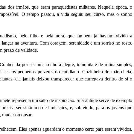
as dos irmãos, que eram paraquedistas militares. Naquela época, o
e impossível. O tempo passou, a vida seguiu seu curso, mas o sonho
aquedismo, pelo filho e pela nora, que também já haviam vivido a
e lançar na aventura. Com coragem, serenidade e um sorriso no rosto,
em prazo de validade.
 Conhecida por ser uma senhora alegre, tranquila e de rotina simples,
ia e aos pequenos prazeres do cotidiano. Cozinheira de mão cheia,
plantas, ela jamais deixou transparecer que carregava dentro de si o
nete representa um salto de inspiração. Sua atitude serve de exemplo
precisa ser sinônimo de limitações, e, sobretudo, para os jovens que
, mudar ou ousar.
nvelhecem. Eles apenas aguardam o momento certo para serem vividos.