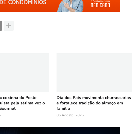
 coxinha do Posto
Dia dos Pais movimenta churrascarias
uista pela sétima vez o
e fortalece tradição do almoço em
Gourmet
família
6
05 Agosto, 2026