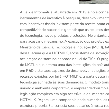
A Lei de Informática, atualizada em 2019 e hoje conhe
instrumentos de incentivo à pesquisa, desenvolvimento
com incentivos fiscais invistam parte da receita bruta 
competitividade nacional e garantir que os recursos de
de tecnologia, novos produtos e soluções. No entanto,
para acessar o mecanismo. A execução dos projetos exi
Ministério da Ciência, Tecnologia e Inovação (MCTI), fa
dessa lacuna que a HOTMILK, ecossistema de inovaçã
aceleração de startups baseado na Lei de TICs. O p
do MCTI, o que a torna uma das instituições do país au
em P&D e startups capazes de desenvolver soluções s
recursos exigidos por lei à HOTMILK e, a partir desse
tecnologia alinhada às suas demandas. O modelo trans
unindo o ambiente corporativo, o empreendedorismo e
legislação complexa em algo acessível e de impacto co
HOTMILK. “Agora, uma companhia pode cumprir suas m
estrutura própria. Ela conecta seus desafios à nossa r