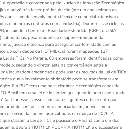
a.” A operação é coordenada pelo Núcleo de Inovação Tecnológica
ka e prevê três fases: pré-incubação (até um ano, voltada ao
três anos, com desenvolvimento técnico e comercial intensivo) e
e primeiros contratos com a indústria). Durante esse ciclo, as
R, incluindo o Centro de Realidade Estendida (CRE), o CISIA
l), laboratórios, pesquisadores e o supercomputador da
nto jurídico e técnico para assegurar conformidade com as
De acordo com dados da HOTMILK, já foram mapeadas 117
a Lei de TICs. No Paraná, 60 empresas foram identificadas como
o modelo, segundo o diretor, está na convergência entre a
. “Uma incubadora credenciada pode usar os recursos da Lei de TICs
nifica que o investimento obrigatório pode se transformar em
ológico. E a PUC tem uma base científica e tecnológica capaz de
” “O Brasil tem uma lei de incentivo que, quando bem usada, pode
facilitar esse acesso, conectar os agentes certos e entregar
vo produto será oficialmente anunciado em janeiro, com o
eiro e o início das primeiras incubadas em março de 2026. A
 que utilizam a Lei de TICs e posicione o Paraná como um dos
à academia. Sobre a HOTMILK PUCPR A HOTMILK é o ecossistema