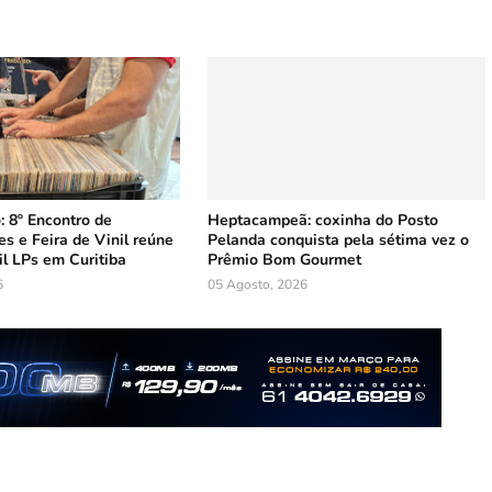
 8º Encontro de
Heptacampeã: coxinha do Posto
s e Feira de Vinil reúne
Pelanda conquista pela sétima vez o
l LPs em Curitiba
Prêmio Bom Gourmet
6
05 Agosto, 2026