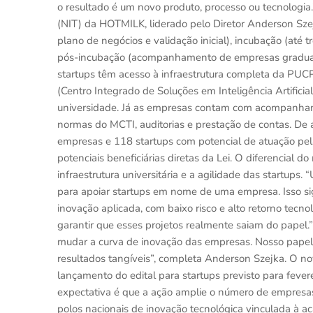
o resultado é um novo produto, processo ou tecnologi
(NIT) da HOTMILK, liderado pelo Diretor Anderson Szej
plano de negócios e validação inicial), incubação (até 
pós-incubação (acompanhamento de empresas graduadas 
startups têm acesso à infraestrutura completa da PUCP
(Centro Integrado de Soluções em Inteligência Artificia
universidade. Já as empresas contam com acompanhame
normas do MCTI, auditorias e prestação de contas. 
empresas e 118 startups com potencial de atuação pel
potenciais beneficiárias diretas da Lei. O diferencial d
infraestrutura universitária e a agilidade das startups
para apoiar startups em nome de uma empresa. Isso sig
inovação aplicada, com baixo risco e alto retorno tecn
garantir que esses projetos realmente saiam do papel.
mudar a curva de inovação das empresas. Nosso papel é 
resultados tangíveis”, completa Anderson Szejka. O no
lançamento do edital para startups previsto para fever
expectativa é que a ação amplie o número de empresas
polos nacionais de inovação tecnológica vinculada 