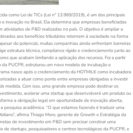
cida como Lei de TICs (Lei nº 13.969/2019), é um dos principais
 e inovação no Brasil. Ela determina que empresas beneficiadas
em atividades de P&D realizadas no país. O objetivo é ampliar a
stinados aos benefícios tributários retornem à sociedade na forma
 apesar do potencial, muitas companhias ainda enfrentam barreiras
ge estrutura técnica, compliance rígido e credenciamento junto ao
tores que acabam limitando a aplicação dos recursos. Foi a partir
o da PUCPR, estruturou um novo modelo de incubação e
rograma nasce após o credenciamento da HOTMILK como incubadora
torizadas a atuar como ponte entre empresas obrigadas a investir
ob medida. Com isso, uma grande empresa pode destinar os
 investimento, acelerar uma startup que desenvolverá um produto ou
forma a obrigação legal em oportunidade de inovação aberta,
 a pesquisa acadêmica. “O que estamos fazendo é traduzir uma
tidiano”, afirma Thiago Moro, gerente de Growth e Estratégia da
etas de investimento em P&D sem precisar construir uma
ede de startups, pesquisadores e centros tecnológicos da PUCPR, e