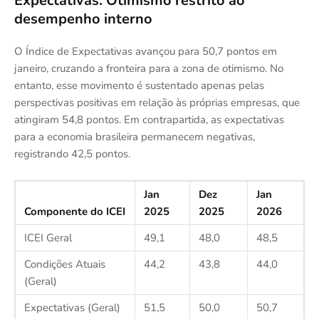
Expectativas: Otimismo restrito ao
desempenho interno
O Índice de Expectativas avançou para 50,7 pontos em
janeiro, cruzando a fronteira para a zona de otimismo. No
entanto, esse movimento é sustentado apenas pelas
perspectivas positivas em relação às próprias empresas, que
atingiram 54,8 pontos. Em contrapartida, as expectativas
para a economia brasileira permanecem negativas,
registrando 42,5 pontos.
Jan
Dez
Jan
Componente do ICEI
2025
2025
2026
ICEI Geral
49,1
48,0
48,5
Condições Atuais
44,2
43,8
44,0
(Geral)
Expectativas (Geral)
51,5
50,0
50,7