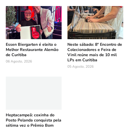
Essen Biergarten é eleito o
Neste sábado: 8º Encontro de
Melhor Restaurante Alemão
Colecionadores e Feira de
de Curitiba
Vinil reúne mais de 10 mil
LPs em Curitiba
06 Agosto, 2026
05 Agosto, 2026
Heptacampeã: coxinha do
Posto Pelanda conquista pela
sétima vez o Prêmio Bom