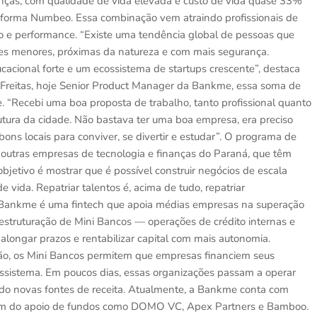
nças, com qualidade de vida elevada e custo de vida quase 33%
forma Numbeo. Essa combinação vem atraindo profissionais de
o e performance. “Existe uma tendência global de pessoas que
des menores, próximas da natureza e com mais segurança.
cacional forte e um ecossistema de startups crescente”, destaca
Freitas, hoje Senior Product Manager da Bankme, essa soma de
de. “Recebi uma boa proposta de trabalho, tanto profissional quanto
utura da cidade. Não bastava ter uma boa empresa, era preciso
ns locais para conviver, se divertir e estudar”. O programa de
e outras empresas de tecnologia e finanças do Paraná, que têm
etivo é mostrar que é possível construir negócios de escala
e vida. Repatriar talentos é, acima de tudo, repatriar
 Bankme é uma fintech que apoia médias empresas na superação
 estruturação de Mini Bancos — operações de crédito internas e
longar prazos e rentabilizar capital com mais autonomia.
ção, os Mini Bancos permitem que empresas financiem seus
cossistema. Em poucos dias, essas organizações passam a operar
iando novas fontes de receita. Atualmente, a Bankme conta com
além do apoio de fundos como DOMO VC, Apex Partners e Bamboo.