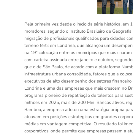
Pela primeira vez desde o início da série histórica, em
moradores, segundo o Instituto Brasileiro de Geografi
migração de profissionais qualificados para cidades c
terreno fértil em Londrina, que alcançou um desempe
na 19ª colocação entre os municípios que mais criaram
com carteira assinada entre janeiro e outubro, segun
que o de São Paulo, de acordo com a plataforma Num
infraestrutura urbana consolidada, fatores que a coloc
executivos de alto desempenho dos setores financeiro 
Londrina e uma das empresas que mais crescem no Br
programa pioneiro de repatriação de talentos para sus
milhões em 2025, mais de 200 Mini Bancos ativos, r
Bamboo, a empresa adotou uma estratégia própria para
atuavam em posições estratégicas em grandes corporaç
médias em vantagem competitiva. O resultado foi imedi
corporativos, onde permite que empresas passem a atua