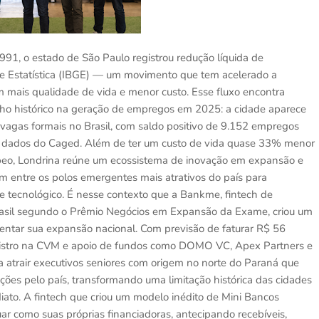
 1991, o estado de São Paulo registrou redução líquida de
a e Estatística (IBGE) — um movimento que tem acelerado a
om mais qualidade de vida e menor custo. Esse fluxo encontra
nho histórico na geração de empregos em 2025: a cidade aparece
 vagas formais no Brasil, com saldo positivo de 9.152 empregos
do dados do Caged. Além de ter um custo de vida quase 33% menor
beo, Londrina reúne um ecossistema de inovação em expansão e
am entre os polos emergentes mais atrativos do país para
e tecnológico. É nesse contexto que a Bankme, fintech de
asil segundo o Prêmio Negócios em Expansão da Exame, criou um
tentar sua expansão nacional. Com previsão de faturar R$ 56
egistro na CVM e apoio de fundos como DOMO VC, Apex Partners e
 atrair executivos seniores com origem no norte do Paraná que
ões pelo país, transformando uma limitação histórica das cidades
ato. A fintech que criou um modelo inédito de Mini Bancos
r como suas próprias financiadoras, antecipando recebíveis,