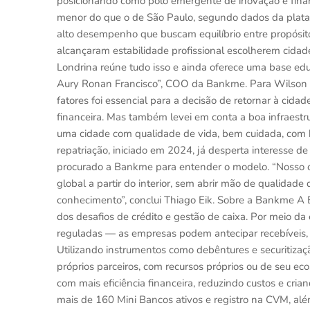
posicionando como polo emergente de inovação e fina
menor do que o de São Paulo, segundo dados da plata
alto desempenho que buscam equilíbrio entre propósit
alcançaram estabilidade profissional escolherem cida
Londrina reúne tudo isso e ainda oferece uma base edu
Aury Ronan Francisco”, COO da Bankme. Para Wilson 
fatores foi essencial para a decisão de retornar à cida
financeira. Mas também levei em conta a boa infraestr
uma cidade com qualidade de vida, bem cuidada, com bo
repatriação, iniciado em 2024, já desperta interesse d
procurado a Bankme para entender o modelo. “Nosso obj
global a partir do interior, sem abrir mão de qualidade d
conhecimento”, conclui Thiago Eik. Sobre a Bankme A
dos desafios de crédito e gestão de caixa. Por meio da
reguladas — as empresas podem antecipar recebíveis, a
Utilizando instrumentos como debêntures e securitiza
próprios parceiros, com recursos próprios ou de seu e
com mais eficiência financeira, reduzindo custos e cr
mais de 160 Mini Bancos ativos e registro na CVM, 