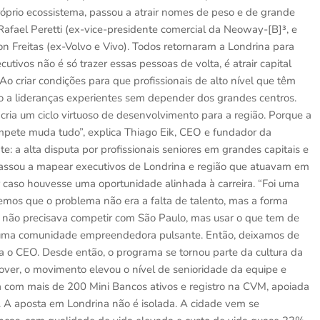
róprio ecossistema, passou a atrair nomes de peso e de grande
Rafael Peretti (ex-vice-presidente comercial da Neoway-[B]³, e
n Freitas (ex-Volvo e Vivo). Todos retornaram a Londrina para
utivos não é só trazer essas pessoas de volta, é atrair capital
Ao criar condições para que profissionais de alto nível que têm
o a lideranças experientes sem depender dos grandes centros.
ria um ciclo virtuoso de desenvolvimento para a região. Porque a
ompete muda tudo”, explica Thiago Eik, CEO e fundador da
: a alta disputa por profissionais seniores em grandes capitais e
 passou a mapear executivos de Londrina e região que atuavam em
 caso houvesse uma oportunidade alinhada à carreira. “Foi uma
os que o problema não era a falta de talento, mas a forma
ão precisava competir com São Paulo, mas usar o que tem de
 e uma comunidade empreendedora pulsante. Então, deixamos de
a o CEO. Desde então, o programa se tornou parte da cultura da
nover, o movimento elevou o nível de senioridade da equipe e
ra com mais de 200 Mini Bancos ativos e registro na CVM, apoiada
 aposta em Londrina não é isolada. A cidade vem se