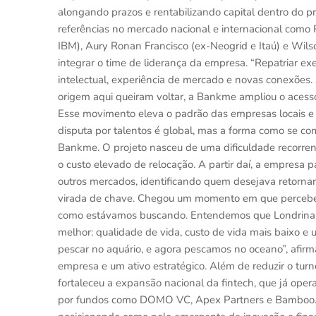
alongando prazos e rentabilizando capital dentro do p
referências no mercado nacional e internacional como 
IBM), Aury Ronan Francisco (ex-Neogrid e Itaú) e Wilso
integrar o time de liderança da empresa. “Repatriar exec
intelectual, experiência de mercado e novas conexões. 
origem aqui queiram voltar, a Bankme ampliou o acess
Esse movimento eleva o padrão das empresas locais e c
disputa por talentos é global, mas a forma como se c
Bankme. O projeto nasceu de uma dificuldade recorrente
o custo elevado de relocação. A partir daí, a empresa
outros mercados, identificando quem desejava retornar
virada de chave. Chegou um momento em que percebem
como estávamos buscando. Entendemos que Londrina n
melhor: qualidade de vida, custo de vida mais baixo
pescar no aquário, e agora pescamos no oceano”, afirm
empresa e um ativo estratégico. Além de reduzir o tur
fortaleceu a expansão nacional da fintech, que já ope
por fundos como DOMO VC, Apex Partners e Bamboo. A