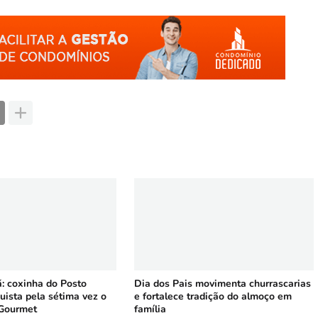
 coxinha do Posto
Dia dos Pais movimenta churrascarias
uista pela sétima vez o
e fortalece tradição do almoço em
Gourmet
família