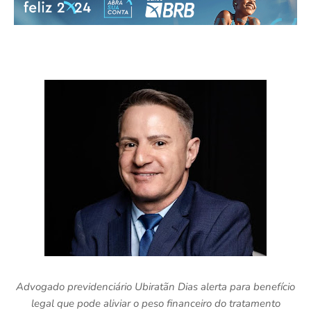
Advogado previdenciário Ubiratãn Dias alerta para benefício
legal que pode aliviar o peso financeiro do tratamento