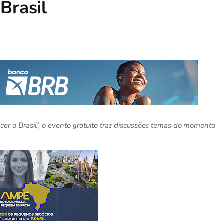
Brasil
cer o Brasil”, o evento gratuito traz discussões temas do momento
a