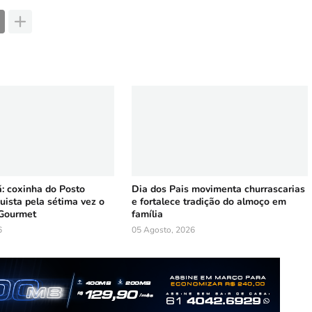
 coxinha do Posto
Dia dos Pais movimenta churrascarias
uista pela sétima vez o
e fortalece tradição do almoço em
Gourmet
família
6
05 Agosto, 2026