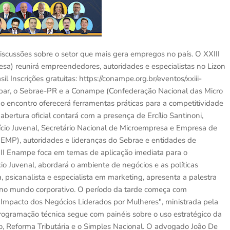
 discussões sobre o setor que mais gera empregos no país. O XXIII
a) reunirá empreendedores, autoridades e especialistas no Lizon
il Inscrições gratuitas: https://conampe.org.br/eventos/xxiii-
par, o Sebrae-PR e a Conampe (Confederação Nacional das Micro
 encontro oferecerá ferramentas práticas para a competitividade
bertura oficial contará com a presença de Ercílio Santinoni,
io Juvenal, Secretário Nacional de Microempresa e Empresa de
MP), autoridades e lideranças do Sebrae e entidades de
I Enampe foca em temas de aplicação imediata para o
o Juvenal, abordará o ambiente de negócios e as políticas
a, psicanalista e especialista em marketing, apresenta a palestra
no mundo corporativo. O período da tarde começa com
 Impacto dos Negócios Liderados por Mulheres", ministrada pela
ogramação técnica segue com painéis sobre o uso estratégico da
ito, Reforma Tributária e o Simples Nacional. O advogado João De