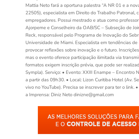
Mattia Neto fará a oportuna palestra “A NR 01 e a no
22505), especialista em Direito do Trabalho Patronal,
empregadores. Possui mestrado e atua como professor d
Ajorpeme e Conselheiro da OAB/SC – Subseção de Joinvi
Reck, responsável pelo Programa de Inovação do Sebr
Universidade de Miami. Especialista em tendências de
provocar reflexões sobre inovação e o futuro. Inscriçõe
mas o evento oferece participação ilimitada via trans
formatos exigem inscrição prévia, que pode ser realizad
Sympla). Serviço: • Evento: XXIII Enampe – Encontro 
a partir das 09h30. • Local: Lizon Curitiba Hotel (Av. S
vivo no YouTube). Precisa se inscrever para ter o link.
a Imprensa: Diniz Neto dinizne@gmail.com