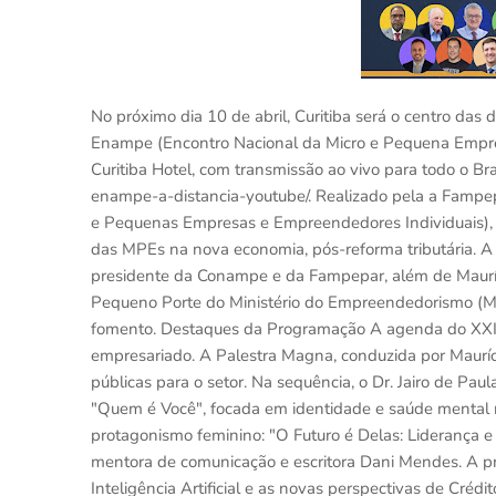
No próximo dia 10 de abril, Curitiba será o centro das
Enampe (Encontro Nacional da Micro e Pequena Empres
Curitiba Hotel, com transmissão ao vivo para todo o Bras
enampe-a-distancia-youtube/. Realizado pela a Fampe
e Pequenas Empresas e Empreendedores Individuais), o
das MPEs na nova economia, pós-reforma tributária. A a
presidente da Conampe e da Fampepar, além de Mauríc
Pequeno Porte do Ministério do Empreendedorismo (ME
fomento. Destaques da Programação A agenda do XXII
empresariado. A Palestra Magna, conduzida por Mauríci
públicas para o setor. Na sequência, o Dr. Jairo de Paul
"Quem é Você", focada em identidade e saúde mental 
protagonismo feminino: "O Futuro é Delas: Liderança e
mentora de comunicação e escritora Dani Mendes. A pr
Inteligência Artificial e as novas perspectivas de Créd