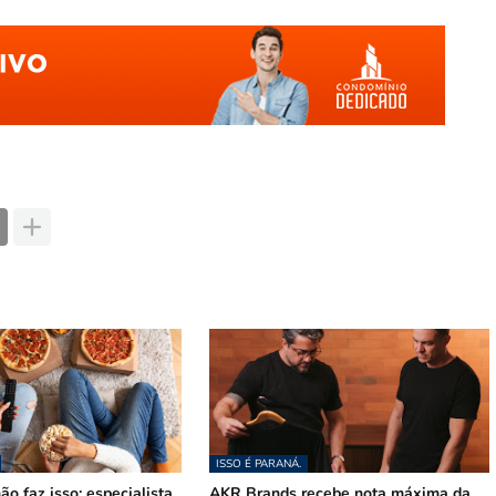
ISSO É PARANÁ.
ão faz isso: especialista
AKR Brands recebe nota máxima da