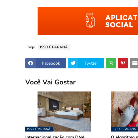
Tags
ISSO É PARANÁ.
Facebook
Twitter
Você Vai Gostar
ISSO É PARANÁ.
ISSO É PARANÁ.
Internacionalização com DNA
O algoritmo n