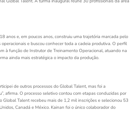
nal Global Talent. A turma inaugural reúne 30 profissionais da área
18 anos e, em poucos anos, construiu uma trajetória marcada pelo
s operacionais e buscou conhecer toda a cadeia produtiva. O perfil
am à função de Instrutor de Treinamento Operacional, atuando na
orma ainda mais estratégica o impacto da produção.
ticipei de outros processos do Global Talent, mas foi a
u”, afirma. O processo seletivo contou com etapas conduzidas por
 o Global Talent recebeu mais de 1,2 mil inscrições e selecionou 53
 Unidos, Canadá e México. Kainan foi o único colaborador do