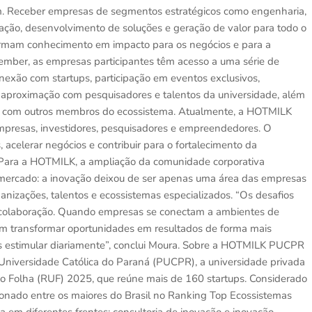
m. Receber empresas de segmentos estratégicos como engenharia,
ração, desenvolvimento de soluções e geração de valor para todo o
formam conhecimento em impacto para os negócios e para a
ember, as empresas participantes têm acesso a uma série de
conexão com startups, participação em eventos exclusivos,
 aproximação com pesquisadores e talentos da universidade, além
vos com outros membros do ecossistema. Atualmente, a HOTMILK
mpresas, investidores, pesquisadores e empreendedores. O
, acelerar negócios e contribuir para o fortalecimento da
 Para a HOTMILK, a ampliação da comunidade corporativa
mercado: a inovação deixou de ser apenas uma área das empresas
nizações, talentos e ecossistemas especializados. “Os desafios
 colaboração. Quando empresas se conectam a ambientes de
em transformar oportunidades em resultados de forma mais
 estimular diariamente”, conclui Moura. Sobre a HOTMILK PUCPR
Universidade Católica do Paraná (PUCPR), a universidade privada
io Folha (RUF) 2025, que reúne mais de 160 startups. Considerado
ionado entre os maiores do Brasil no Ranking Top Ecossistemas