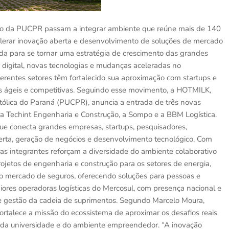
ão da PUCPR passam a integrar ambiente que reúne mais de 140
celerar inovação aberta e desenvolvimento de soluções de mercado
lada para se tornar uma estratégia de crescimento das grandes
digital, novas tecnologias e mudanças aceleradas no
rentes setores têm fortalecido sua aproximação com startups e
s ágeis e competitivas. Seguindo esse movimento, a HOTMILK,
tólica do Paraná (PUCPR), anuncia a entrada de três novas
 Techint Engenharia e Construção, a Sompo e a BBM Logística.
e conecta grandes empresas, startups, pesquisadores,
berta, geração de negócios e desenvolvimento tecnológico. Com
s integrantes reforçam a diversidade do ambiente colaborativo
ojetos de engenharia e construção para os setores de energia,
no mercado de seguros, oferecendo soluções para pessoas e
ores operadoras logísticas do Mercosul, com presença nacional e
e gestão da cadeia de suprimentos. Segundo Marcelo Moura,
rtalece a missão do ecossistema de aproximar os desafios reais
o da universidade e do ambiente empreendedor. “A inovação