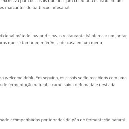
 exclusiva para os casais que desejam celebrar a ocasião em um
res marcantes do barbecue artesanal.
cional método low and slow, o restaurante irá oferecer um jantar
paros que se tornaram referência da casa em um menu
mo welcome drink. Em seguida, os casais serão recebidos com uma
ão de fermentação natural e carne suína defumada e desfiada
fumado acompanhadas por torradas de pão de fermentação natural