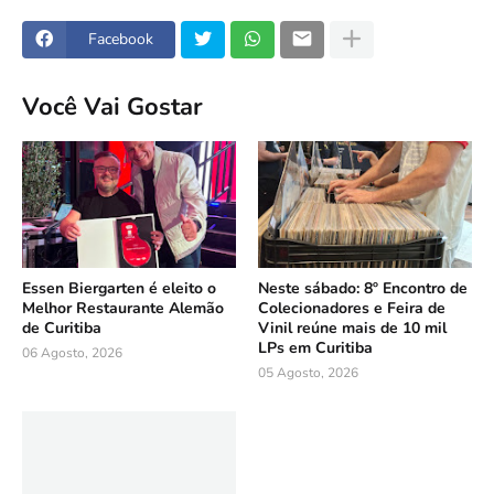
Facebook
Você Vai Gostar
Essen Biergarten é eleito o
Neste sábado: 8º Encontro de
Melhor Restaurante Alemão
Colecionadores e Feira de
de Curitiba
Vinil reúne mais de 10 mil
LPs em Curitiba
06 Agosto, 2026
05 Agosto, 2026