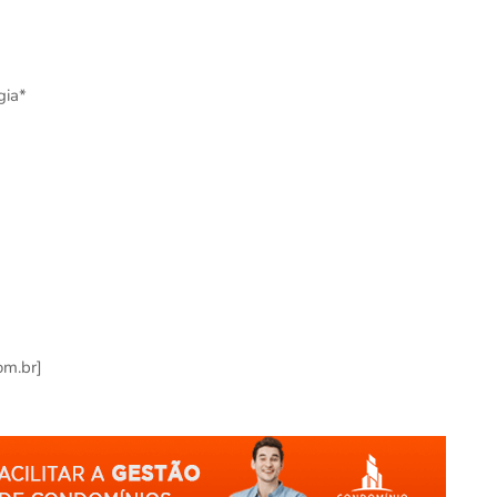
gia*
om.br]