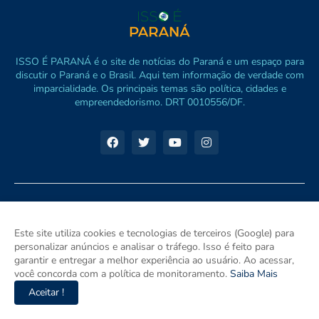
ISSO É PARANÁ é o site de notícias do Paraná e um espaço para
discutir o Paraná e o Brasil. Aqui tem informação de verdade com
imparcialidade. Os principais temas são política, cidades e
empreendedorismo. DRT 0010556/DF.
Este site utiliza cookies e tecnologias de terceiros (Google) para
personalizar anúncios e analisar o tráfego. Isso é feito para
garantir e entregar a melhor experiência ao usuário. Ao acessar,
você concorda com a política de monitoramento.
Saiba Mais
Aceitar !