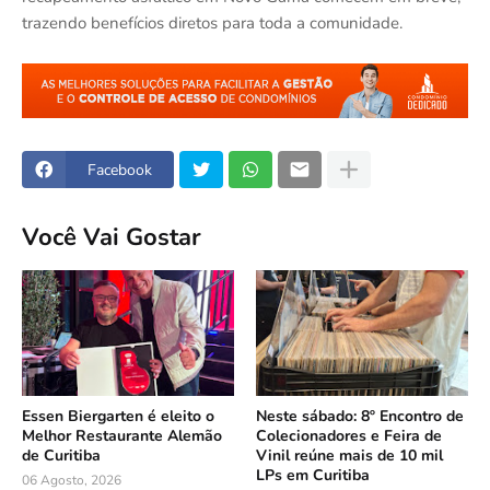
trazendo benefícios diretos para toda a comunidade.
Facebook
Você Vai Gostar
Essen Biergarten é eleito o
Neste sábado: 8º Encontro de
Melhor Restaurante Alemão
Colecionadores e Feira de
de Curitiba
Vinil reúne mais de 10 mil
LPs em Curitiba
06 Agosto, 2026