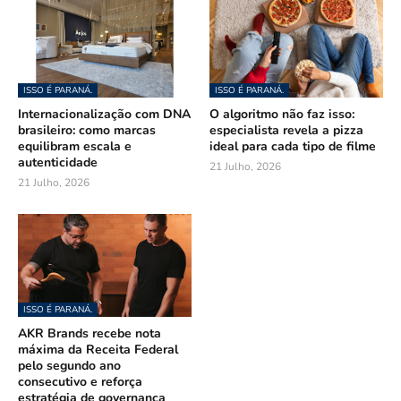
ISSO É PARANÁ.
ISSO É PARANÁ.
Internacionalização com DNA
O algoritmo não faz isso:
brasileiro: como marcas
especialista revela a pizza
equilibram escala e
ideal para cada tipo de filme
autenticidade
21 Julho, 2026
21 Julho, 2026
ISSO É PARANÁ.
AKR Brands recebe nota
máxima da Receita Federal
pelo segundo ano
consecutivo e reforça
estratégia de governança