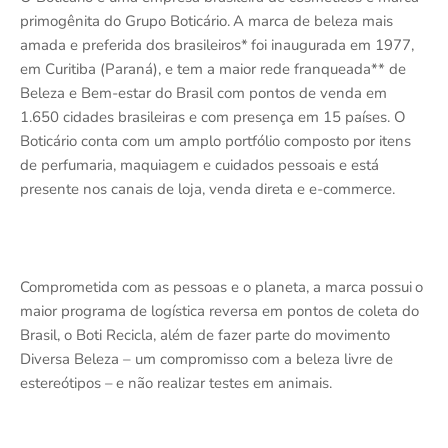
primogênita do Grupo Boticário.
A marca de beleza mais
amada e preferida dos brasileiros*
foi inaugurada em 1977,
em Curitiba (Paran
á
), e tem a maior rede franqueada** de
Beleza e Bem-estar do Brasil com pontos de venda em
1.650 cidades brasileiras e com presen
ç
a em 15 pa
í
ses. O
Botic
á
rio conta com um amplo portf
ó
lio composto por itens
de perfumaria, maquiagem e cuidados pessoais e est
á
presente nos canais de loja, venda direta e e-commerce.
Comprometida com as pessoas e o planeta, a marca possui
o
maior programa de log
í
stica reversa em pontos de coleta do
Brasil, o Boti Recicla, al
é
m de fazer parte do movimento
Diversa Beleza
–
um compromisso com a beleza livre de
estere
ó
tipos
–
e n
ã
o realizar testes em animais.