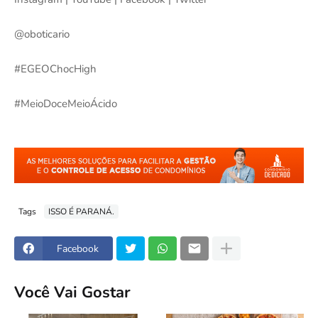
@oboticario
#EGEOChocHigh
#MeioDoceMeioÁcido
Tags
ISSO É PARANÁ.
Facebook
Você Vai Gostar