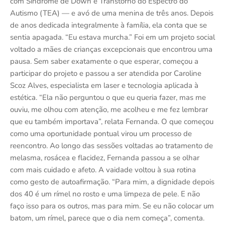
com Síndrome de Down e Transtorno do Espectro do
Autismo (TEA) — e avó de uma menina de três anos. Depois
de anos dedicada integralmente à família, ela conta que se
sentia apagada. “Eu estava murcha.” Foi em um projeto social
voltado a mães de crianças excepcionais que encontrou uma
pausa. Sem saber exatamente o que esperar, começou a
participar do projeto e passou a ser atendida por Caroline
Scoz Alves, especialista em laser e tecnologia aplicada à
estética. “Ela não perguntou o que eu queria fazer, mas me
ouviu, me olhou com atenção, me acolheu e me fez lembrar
que eu também importava”, relata Fernanda. O que começou
como uma oportunidade pontual virou um processo de
reencontro. Ao longo das sessões voltadas ao tratamento de
melasma, rosácea e flacidez, Fernanda passou a se olhar
com mais cuidado e afeto. A vaidade voltou à sua rotina
como gesto de autoafirmação. “Para mim, a dignidade depois
dos 40 é um rímel no rosto e uma limpeza de pele. E não
faço isso para os outros, mas para mim. Se eu não colocar um
batom, um rímel, parece que o dia nem começa”, comenta.