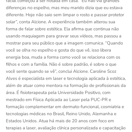
facial começou a ser notada em casa. “Eu não via grandes
diferenças no espelho, mas meu marido dizia que eu estava
diferente. Hoje não saio sem limpar o rosto e passar protetor
solar”, conta Alcione. A experiência também alterou sua
forma de falar sobre estética. Ela afirma que continua não
usando maquiagem para gravar seus vídeos, mas passou a
mostrar para seu público que a imagem comunica. “Quando
você se olha no espelho e gosta do que vê, isso libera
energia boa, muda a forma como você se relaciona com os
filhos e com a família. Não é sobre padrão, é sobre o que
você sente quando se vê”, conclui Alcione. Caroline Scoz
Alves é especialista em laser e tecnologia aplicada à estética,
além de atuar como mentora na formação de profissionais da
área. É fisioterapeuta pela Universidade Positivo, com
mestrado em Física Aplicada ao Laser pela PUC-PR e
formação complementar em dermato-funcional, cosmiatria e
tecnologias médicas no Brasil, Reino Unido, Alemanha e
Estados Unidos. Atua há mais de 20 anos com foco em
terapias a laser, avaliação clínica personalizada e capacitação