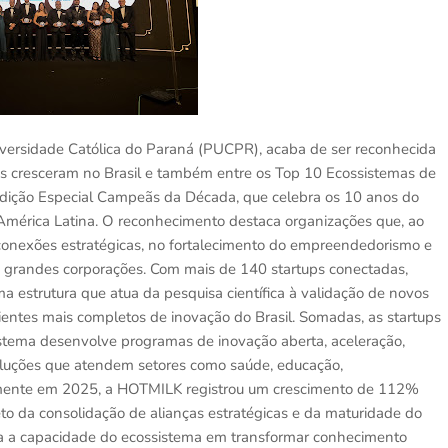
versidade Católica do Paraná (PUCPR), acaba de ser reconhecida
 cresceram no Brasil e também entre os Top 10 Ecossistemas de
dição Especial Campeãs da Década, que celebra os 10 anos do
América Latina. O reconhecimento destaca organizações que, ao
 conexões estratégicas, no fortalecimento do empreendedorismo e
 e grandes corporações. Com mais de 140 startups conectadas,
a estrutura que atua da pesquisa científica à validação de novos
ntes mais completos de inovação do Brasil. Somadas, as startups
stema desenvolve programas de inovação aberta, aceleração,
soluções que atendem setores como saúde, educação,
Somente em 2025, a HOTMILK registrou um crescimento de 112%
eto da consolidação de alianças estratégicas e da maturidade do
a a capacidade do ecossistema em transformar conhecimento