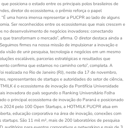
 posiciona o estado entre os principais polos brasileiros de
s, diretor do ecossistema, o prêmio reforça o papel
. “É uma honra imensa representar a PUCPR ao lado de alguns
omia. Ser reconhecidos entre os ecossistemas que mais crescem e
mos no desenvolvimento de negócios inovadores: conectando
as que transformam o mercado”, afirma. O diretor destaca ainda a
“Seguimos firmes na nossa missão de impulsionar a inovação e
u da visão de unir pesquisa, tecnologia e negócios em um mesmo
oluções escaláveis, parcerias estratégicas e resultados que
ento confirma que estamos no caminho certo”, completa. A
 realizada no Rio de Janeiro (RJ), neste dia 17 de novembro,
res, representantes de startups e autoridades do setor de ciência,
ILK é o ecossistema de inovação da Pontifícia Universidade
ais inovadora do país segundo o Ranking Universitário Folha
ado o principal ecossistema de inovação do Paraná e posicionado
emas 2024 pelo 100 Open Startups, a HOTMILK PUCPR atua em
 aberta, educação corporativa na área de inovação, conexões com
startups. São 11 mil m², mais de 200 laboratórios de pesquisa
, auditórios para eventos corporativos e networking e mais de 3