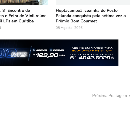
 8º Encontro de
Heptacampeã: coxinha do Posto
s e Feira de Vinil reúne
Pelanda conquista pela sétima vez o
l LPs em Curitiba
Prêmio Bom Gourmet
6
05 Agosto, 2026
Próxima Postagem