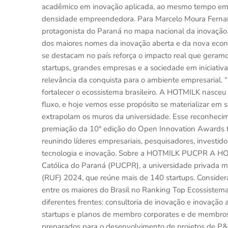
acadêmico em inovação aplicada, ao mesmo tempo em que
densidade empreendedora. Para Marcelo Moura Fernande
protagonista do Paraná no mapa nacional da inovação
dos maiores nomes da inovação aberta e da nova econ
se destacam no país reforça o impacto real que gera
startups, grandes empresas e a sociedade em iniciativ
relevância da conquista para o ambiente empresarial. 
fortalecer o ecossistema brasileiro. A HOTMILK nasce
fluxo, e hoje vemos esse propósito se materializar em s
extrapolam os muros da universidade. Esse reconhecim
premiação da 10ª edição do Open Innovation Awards foi
reunindo líderes empresariais, pesquisadores, investido
tecnologia e inovação. Sobre a HOTMILK PUCPR A HOTM
Católica do Paraná (PUCPR), a universidade privada m
(RUF) 2024, que reúne mais de 140 startups. Consider
entre os maiores do Brasil no Ranking Top Ecossist
diferentes frentes: consultoria de inovação e inovação
startups e planos de membro corporates e de membros 
preparados para o desenvolvimento de projetos de P&D