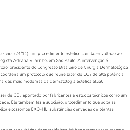
da-feira (24/11), um procedimento estético com laser voltado ao
logista Adriana Vilarinho, em São Paulo. A intervenção é
ão, presidente do Congresso Brasileiro de Cirurgia Dermatológica
a coordena um protocolo que reúne laser de CO₂ de alta potência,
ma das mais modernas da dermatologia estética atual.
laser de CO₂ apontado por fabricantes e estudos técnicos como um
ade. Ele também faz a subcisão, procedimento que solta as
 aplica exossomos EXO-HL, substâncias derivadas de plantas