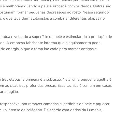
omuns em consultórios dermatológicos. Muitas permanecem mesmo
is e melhoram quando a pele é esticada com os dedos. Outras são
e costumam formar pequenas depressões no rosto. Nesse segundo
a, o que leva dermatologistas a combinar diferentes etapas no
r atua nivelando a superfície da pele e estimulando a produção de
etada. A empresa fabricante informa que o equipamento pode
de energia, o que o torna indicado para marcas antigas e
 três etapas: a primeira é a subcisão. Nela, uma pequena agulha é
êm as cicatrizes profundas presas. Essa técnica é comum em casos
r a região.
 responsável por remover camadas superficiais da pele e aquecer
ímulo intenso de colágeno. De acordo com dados da Lumenis,