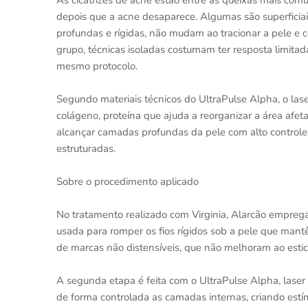
As cicatrizes de acne estão entre as queixas mais c
depois que a acne desaparece. Algumas são superficia
profundas e rígidas, não mudam ao tracionar a pele 
grupo, técnicas isoladas costumam ter resposta limitad
mesmo protocolo.
Segundo materiais técnicos do UltraPulse Alpha, o lase
colágeno, proteína que ajuda a reorganizar a área af
alcançar camadas profundas da pele com alto controle 
estruturadas.
Sobre o procedimento aplicado
No tratamento realizado com Virginia, Alarcão emprega
usada para romper os fios rígidos sob a pele que mant
de marcas não distensíveis, que não melhoram ao estica
A segunda etapa é feita com o UltraPulse Alpha, laser
de forma controlada as camadas internas, criando est