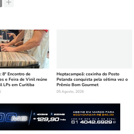
 8º Encontro de
Heptacampeã: coxinha do Posto
s e Feira de Vinil reúne
Pelanda conquista pela sétima vez o
l LPs em Curitiba
Prêmio Bom Gourmet
6
05 Agosto, 2026